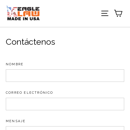
Ir
directamente
Car
Navegac
al
contenido
Contáctenos
NOMBRE
CORREO ELECTRÓNICO
MENSAJE