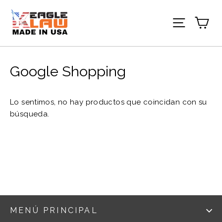
Ir
directamente
Car
Navegac
al
contenido
Google Shopping
Lo sentimos, no hay productos que coincidan con su
búsqueda.
MENÚ PRINCIPAL