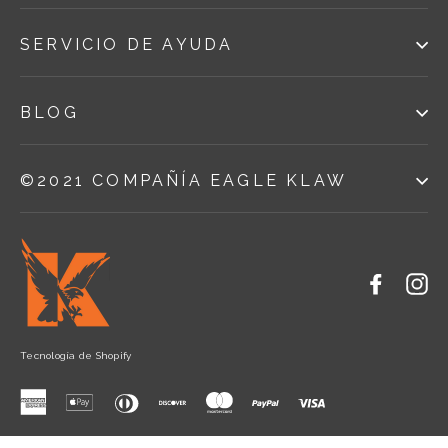
SERVICIO DE AYUDA
BLOG
©2021 COMPAÑÍA EAGLE KLAW
Facebo
In
Tecnología de Shopify
American
Apple
Diners
Discover
Master
Paypal
Visa
Express
Pay
Club