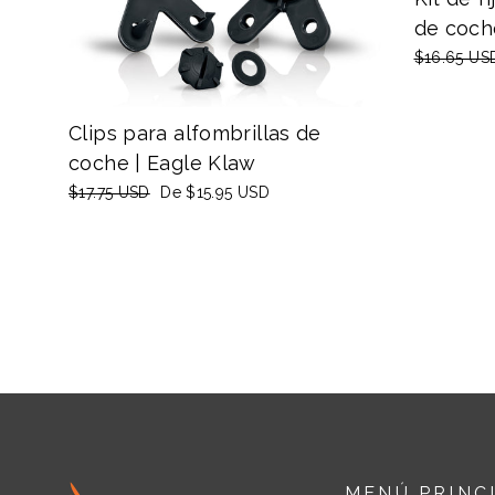
de coch
Precio
$16.65 US
habitual
Clips para alfombrillas de
coche | Eagle Klaw
Precio
$17.75 USD
Precio
De
$15.95 USD
habitual
de
oferta
MENÚ PRINC