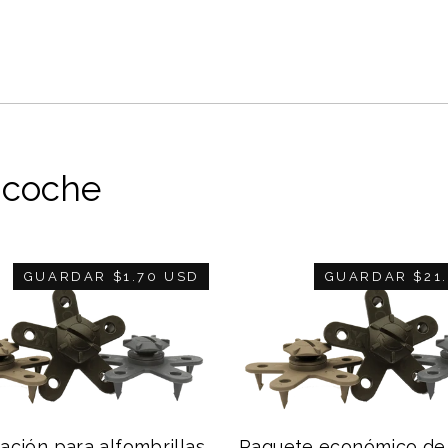
e coche
GUARDAR
$1.70 USD
GUARDAR
$21
ijación para alfombrillas
Paquete económico de 