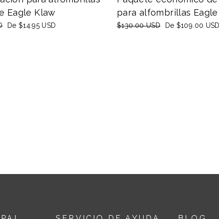
e Eagle Klaw
para alfombrillas Eagl
D
Precio
De
$14.95 USD
Precio
$130.00 USD
Precio
De
$109.00 US
de
habitual
de
oferta
oferta
IPAL
SERVICIO DE AYUDA
BLOG