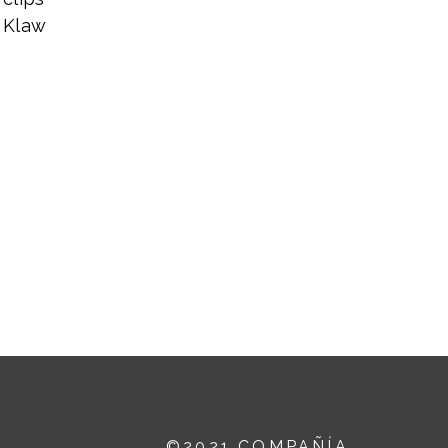
e Klaw
D
©2021 COMPAÑÍA