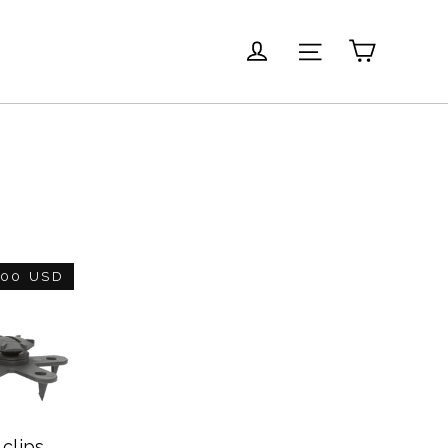
Carrito
Ingresar
Navegación
.00 USD
clips