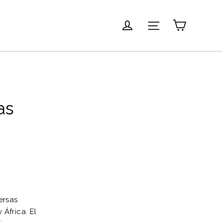
Carrito
Ingresar
Navegación
as
ersas
África. El