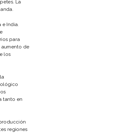
apetes. La
manda.
e India.
de
rios para
al aumento de
e los
la
nológico
los
a tanto en
 producción
tes regiones