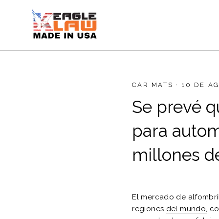
Ir
directamente
al
contenido
CAR MATS
·
10 DE A
Se prevé q
para autom
millones d
El mercado de alfombril
regiones
del mundo,
com