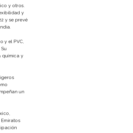
ico y otros.
xibilidad y
22 y se prevé
ndia.
io y el PVC,
 Su
a química y
ligeros
como
sempeñan un
xico,
, Emiratos
cipación