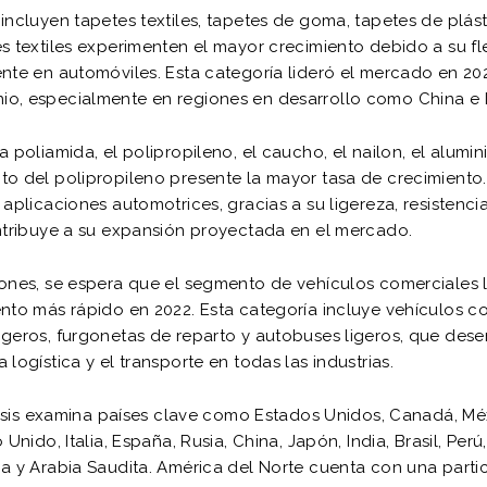
incluyen tapetes textiles, tapetes de goma, tapetes de plást
s textiles experimenten el mayor crecimiento debido a su fle
nte en automóviles. Esta categoría lideró el mercado en 20
o, especialmente en regiones en desarrollo como China e I
 poliamida, el polipropileno, el caucho, el nailon, el alumin
o del polipropileno presente la mayor tasa de crecimiento.
 aplicaciones automotrices, gracias a su ligereza, resistenci
ontribuye a su expansión proyectada en el mercado.
iones, se espera que el segmento de vehículos comerciales 
ento más rápido en 2022. Esta categoría incluye vehículos 
igeros, furgonetas de reparto y autobuses ligeros, que de
logística y el transporte en todas las industrias.
álisis examina países clave como Estados Unidos, Canadá, Mé
Unido, Italia, España, Rusia, China, Japón, India, Brasil, Perú
a y Arabia Saudita. América del Norte cuenta con una parti