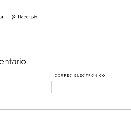
Tuitear
Pinear
ar
Hacer pin
en
en
Twitter
Pinterest
entario
CORREO ELECTRÓNICO