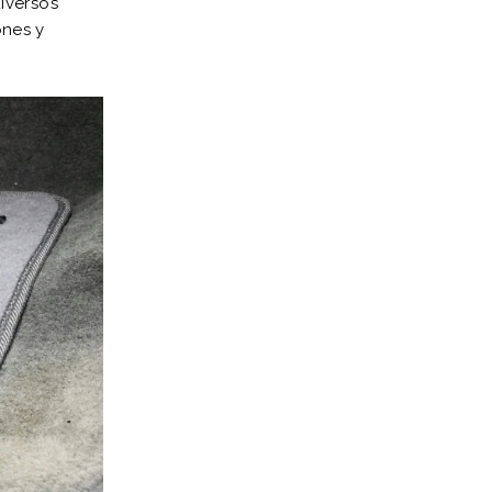
iversos
ones y