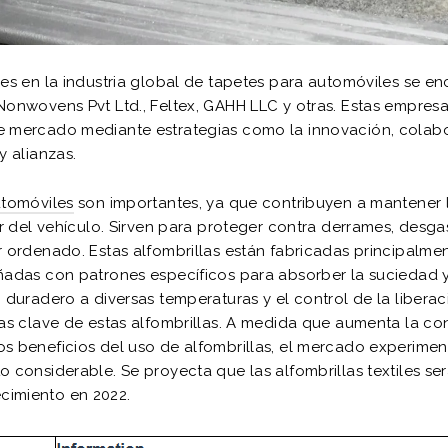
res en la industria global de tapetes para automóviles se e
Nonwovens Pvt Ltd., Feltex, GAHH LLC y otras. Estas empres
e mercado mediante estrategias como la innovación, colab
y alianzas.
utomóviles
son importantes, ya que contribuyen a mantener l
or del vehículo. Sirven para proteger contra derrames, desga
r ordenado. Estas alfombrillas están fabricadas principalme
ñadas con patrones específicos para absorber la suciedad y
o duradero a diversas temperaturas y el control de la libera
cas clave de estas alfombrillas. A medida que aumenta la co
s beneficios del uso de alfombrillas, el mercado experimen
o considerable. Se proyecta que las alfombrillas textiles ser
cimiento en 2022.