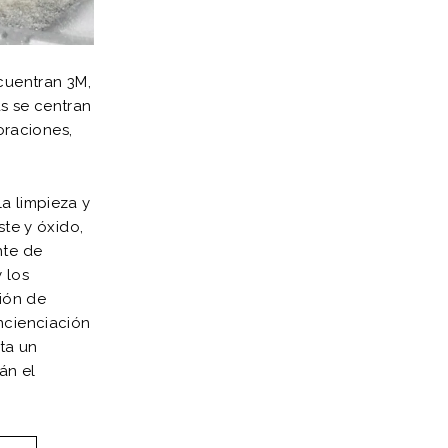
ncuentran 3M,
as se centran
oraciones,
a limpieza y
ste y óxido,
nte de
 los
ción de
ncienciación
ta un
án el