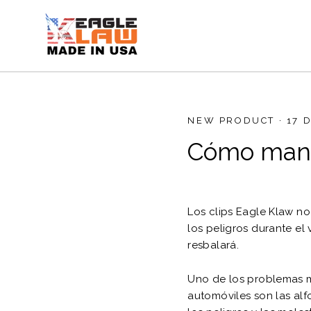
Ir
directamente
al
contenido
NEW PRODUCT
·
17 
Cómo mante
Los clips Eagle Klaw no 
los peligros durante el
resbalará.
Uno de los problemas má
automóviles son las alfo