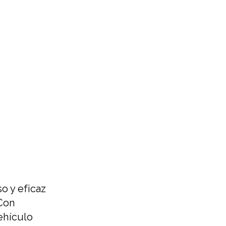
o y eficaz
 Con
ehículo