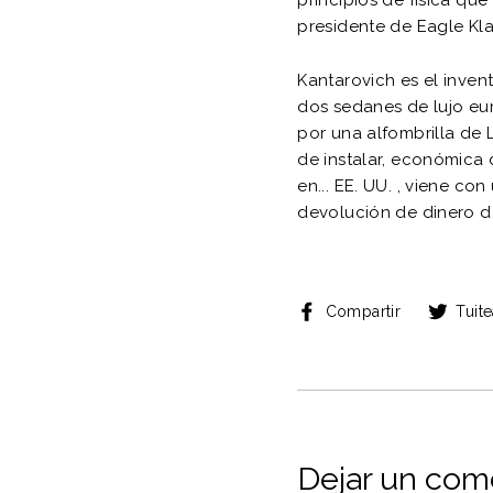
presidente de Eagle Kl
Kantarovich es el inven
dos sedanes de lujo eu
por una alfombrilla de 
de instalar, económica 
en...
EE. UU.
, viene con 
devolución de dinero de
Compartir
Compartir
Tuite
en
Facebook
Dejar un com