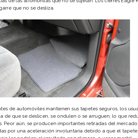
tias de las alfombrillas que no se sujetan. Los cierres Eagle
garre que no se desliza.
ntes de automóviles mantienen sus tapetes seguros, los usu
a de que se deslicen, se ondulen o se arruguen, lo que red
s. Peor aún, se producen importantes retiradas del mercado
as por una aceleración involuntaria debido a que el tapete