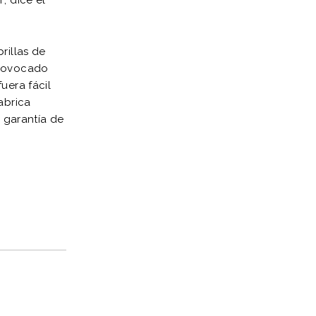
rillas de
provocado
uera fácil
abrica
 garantía de