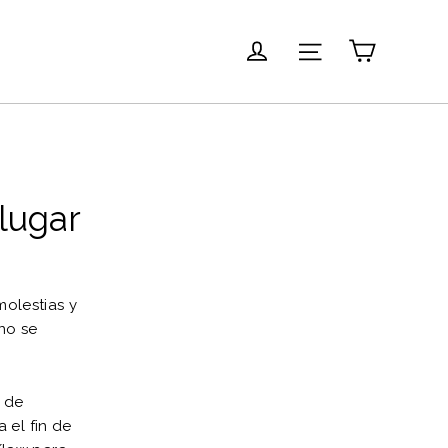
Carrito
Ingresar
Navegación
lugar
molestias y
 no se
s de
 el fin de