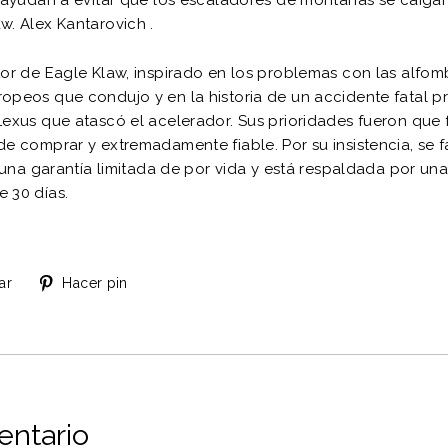
aw.
Alex Kantarovich
.
tor de Eagle Klaw, inspirado en los problemas con las alfomb
ropeos que condujo y en la historia de un accidente fatal 
Lexus que atascó el acelerador. Sus prioridades fueron que f
de comprar y extremadamente fiable. Por su insistencia, se f
una garantía limitada de por vida y está respaldada por una
 30 días.
Tuitear
Pinear
ar
Hacer pin
en
en
Twitter
Pinterest
entario