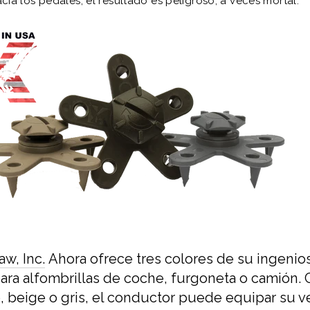
cia los pedales; el resultado es peligroso, a veces mortal.
w, Inc.
Ahora ofrece tres colores de su ingenios
para alfombrillas de coche, furgoneta o camión.
 beige o gris, el conductor puede equipar su v