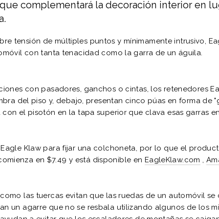
que complementará la decoración interior en lu
a.
re tensión de múltiples puntos y mínimamente intrusivo, Ea
tomóvil con tanta tenacidad como la garra de un águila.
uciones con pasadores, ganchos o cintas, los retenedores E
ombra del piso y, debajo, presentan cinco púas en forma de "g
 con el pisotón en la tapa superior que clava esas garras en
 Eagle Klaw para fijar una colchoneta, por lo que el produc
comienza en
$7.49
y está disponible en
EagleKlaw.com
,
Am
 como las tuercas evitan que las ruedas de un automóvil se 
ean un agarre que no se resbala utilizando algunos de los 
e ayudan a evitar que los escaladores de montañas se caigan"