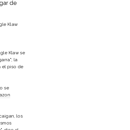
gar de
gle Klaw
agle Klaw se
arra"; la
 el piso de
to se
azon
caigan, los
mismos
, dice el