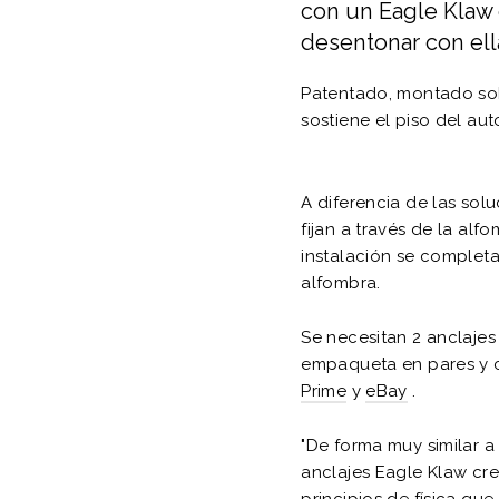
con un Eagle Klaw 
desentonar con ell
Patentado, montado sob
sostiene el piso del au
A diferencia de las sol
fijan a través de la alf
instalación se completa
alfombra.
Se necesitan 2 anclajes
empaqueta en pares y 
Prime
y
eBay
.
"De forma muy similar a
anclajes Eagle Klaw cr
principios de física qu