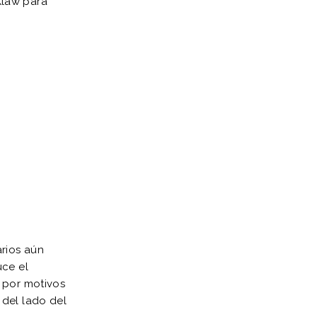
 Klaw para
arios aún
uce el
 por motivos
 del lado del